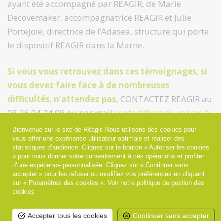
ayant été accompagné par REAGIR, de Marie
Decovemaker, accompagnatrice REAGIR et Julie
Portejoie, directrice de l’Adasea, structure qui porte
le dispositif REAGIR dans la Marne.
Si vous vous retrouvez dans ces témoignages, si
vous devez faire face à de nombreuses
difficultés, n’attendez pas,
CONTACTEZ REAGIR au
03 26 04 74 09 ou par mail
contact@reagir-marne.fr
.
Bienvenue sur le site de Réagir. Nous utilisons des cookies pour
vous offrir une expérience utilisateur optimale et réaliser des
statistiques d’audience. Cliquez sur le bouton « Autoriser les cookies
» pour nous donner votre consentement à ces opérations et profiter
d’une expérience personnalisée. Cliquez sur « Continuer sans
accepter » pour les refuser ou modifiez vos préférences en cliquant
sur « Paramètres des cookies ».
Voir notre politique de gestion des
cookies
Accepter tous les cookies
Continuer sans accepter