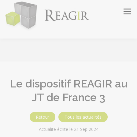
Aller
Menu
au
contenu
NOTRE MISSION
ILS TÉMOIGNENT
NOS PARTENAIRES
POUR VOUS AIDER
ACTUALITÉS
MEDIAS
CONTACT
FAIRE UN DON
Le dispositif REAGIR au
JT de France 3
Retour
Tous les actualités
Actualité écrite le 21 Sep 2024